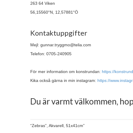
263 64 Viken
56,15560°N, 12,57881°Ö
Kontaktuppgifter
Mejl: gunnar.tryggmo@telia.com
Telefon: 0705-240905
För mer information om konstrundan:
https://konstrun
Kika också gärna in min instagram:
https://www.insta
Du är varmt välkommen, hopp
“Zebras”, Akvarell, 51x41cm”