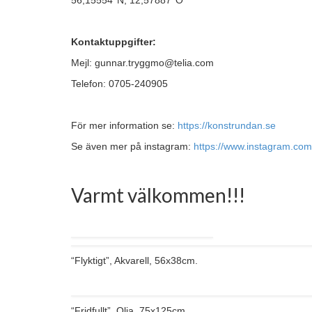
56,15554°N, 12,57887°Ö
Kontaktuppgifter:
Mejl: gunnar.tryggmo@telia.com
Telefon: 0705-240905
För mer information se:
https://ko
nstrundan.se
Se även mer på instagram:
https://www.instagram.co
Varmt välkommen!!!
“Flyktigt”, Akvarell, 56x38cm.
“Fridfullt”, Olja, 75x125cm.