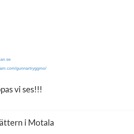
dan.se
gram.com/gunnartryggmo/
as vi ses!!!
Vättern i Motala