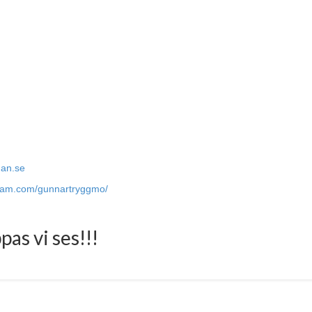
dan.se
gram.com/gunnartryggmo/
as vi ses!!!